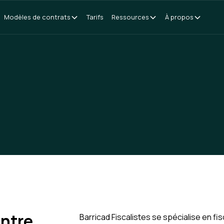
Modèles de contrats
Tarifs
Ressources
À propos
entre
Barricad Fiscalistes se spécialise en fis