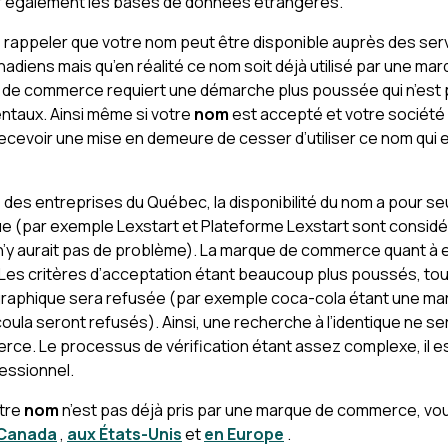
ier également les bases de données étrangères.
 de rappeler que votre nom peut être disponible auprès des ser
iens mais qu’en réalité ce nom soit déjà utilisé par une ma
de commerce requiert une démarche plus poussée qui n’est p
taux. Ainsi même si votre
nom
est accepté et votre société
 recevoir une mise en demeure de cesser d’utiliser ce nom qui 
e des entreprises du Québec, la disponibilité du nom a pour seul 
que (par exemple Lexstart et Plateforme Lexstart sont consi
il n’y aurait pas de problème). La marque de commerce quant à el
Les critères d’acceptation étant beaucoup plus poussés, tout
raphique sera refusée (par exemple coca-cola étant une m
ula seront refusés). Ainsi, une recherche à l’identique ne se
e. Le processus de vérification étant assez complexe, il es
fessionnel.
otre
nom
n’est pas déjà pris par une marque de commerce, vo
 Canada
,
aux États-Unis
et
en Europe
.