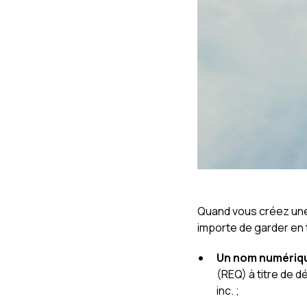
Quand vous créez un
importe de garder en t
Un nom numériq
(REQ) à titre de 
inc. ;