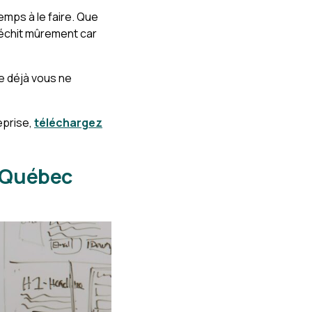
mps à le faire. Que
léchit mûrement car
te déjà vous ne
eprise,
téléchargez
u Québec