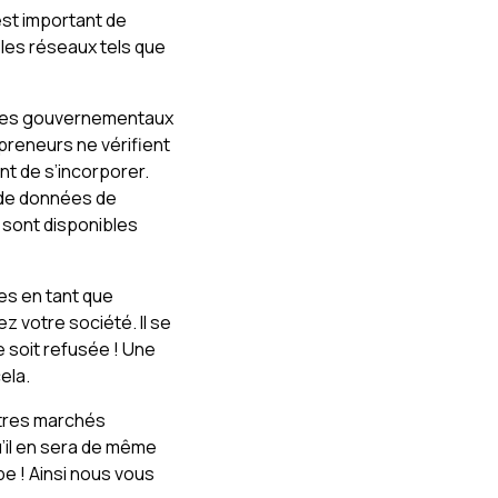
 est important de
les réseaux tels que
ices gouvernementaux
epreneurs ne vérifient
t de s’incorporer.
 de données de
 sont disponibles
res en tant que
ez votre société. Il se
e soit refusée ! Une
ela.
utres marchés
u’il en sera de même
e ! Ainsi nous vous