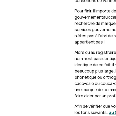
conseillons de vérif
Pour finir, il importe
gouvernementaux canad
recherche de marque 
services gouvernemen
n’êtes pas à l’abri de
appartient pas !
Alors qu’au registrair
nom n’est pas identi
identique de ce fait, 
beaucoup plus large. 
phonétique ou orthog
caco-calo ou couca-co
une marque de commerc
faire aider par un pro
Afin de vérifier que v
les liens suivants:
au