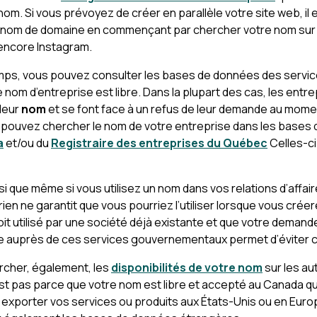
 nom. Si vous prévoyez de créer en parallèle votre site web, il
ce nom de domaine en commençant par chercher votre nom sur 
encore Instagram.
mps, vous pouvez consulter les bases de données des serv
tre nom d’entreprise est libre. Dans la plupart des cas, les entr
 leur
nom
et se font face à un refus de leur demande au momen
s pouvez chercher le nom de votre entreprise dans les bases
a
et/ou du
Registraire des entreprises du Québec
Celles-ci
si que même si vous utilisez un nom dans vos relations d’affai
rien ne garantit que vous pourriez l’utiliser lorsque vous créer
it utilisé par une société déjà existante et que votre demand
re auprès de ces services gouvernementaux permet d’éviter c
rcher, également, les
disponibilités de votre nom
sur les a
est pas parce que votre nom est libre et accepté au Canada q
exporter vos services ou produits aux États-Unis ou en Europ