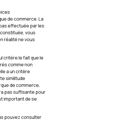
vices
rque de commerce. La
as effectuée par les
 constituée, vous
en réalité ne vous
critère le fait que le
dérés comme non
le a un critère
e similitude
arque de commerce,
ra pas suffisante pour
t important de se
us pouvez consulter