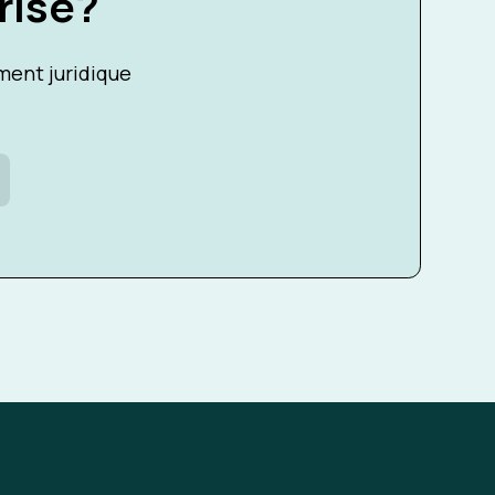
rise?
ent juridique