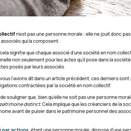
llectif
n’est pas une personne morale ; elle ne jouit donc pas
s associés qui la composent.
 cela signifie que chaque associé d’une société en nom collec
nelle non seulement pour les actes qu’il pose dans la société,
ctes posés par leurs associés.
ous l’avions dit dans un article précédent, ces derniers sont
gations contractées par la société en nom collectif.
 de souligner que, bien qu’elle ne soit pas une personne moral
patrimoine distinct
. Cela implique que les créanciers de la so
oine avant de puiser dans le patrimoine personnel des asso
é par actions
, étant une personne morale, dispose d’une per