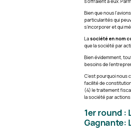
s’offraient à eux. Parm
Bien que nous l’avion
particularités qui peu
s’incorporer et qui mé
La
société en nom co
que la société par act
Bien évidemment, toute
besoins de l’entrepre
C’est pourquoi nous c
facilité de constitutio
(4) le traitement fisca
la société par actions
1er round : 
Gagnante: L