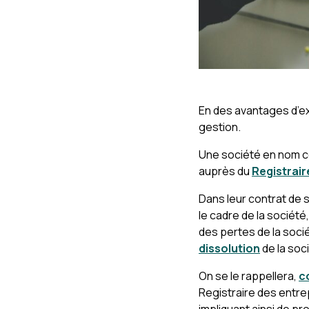
En des avantages d’ex
gestion.
Une société en nom co
auprès du
Registrai
Dans leur contrat de s
le cadre de la société,
des pertes de la socié
dissolution
de la soc
On se le rappellera,
c
Registraire des entrep