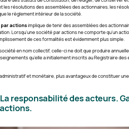
duire des statuts de constitution, de rédiger, de conserver et d
 les résolutions des assemblées des actionnaires, les résolu
que le règlement intérieur de la société.
 par actions
implique de tenir des assemblées des actionnai
ration. Lorsqu’une société par actions ne comporte qu’un actio
omplissement de ces formalités est évidemment plus simple.
société en nom collectif, celle-ci ne doit que produire annuel
seignements qu’elle a initialement inscrits au Registraire des 
an administratif et monétaire, plus avantageux de constituer u
 La responsabilité des acteurs. G
 actions.