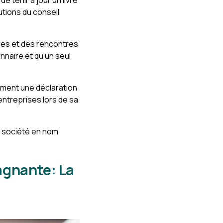
e tenir à jour un livre
tions du conseil
res et des rencontres
nnaire et qu’un seul
lement une déclaration
entreprises lors de sa
ne société en nom
agnante: La