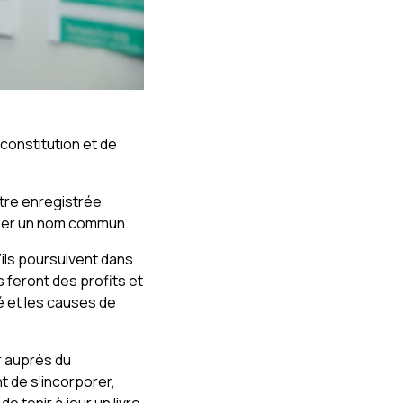
 constitution et de
être enregistrée
gner un nom commun.
’ils poursuivent dans
ls feront des profits et
é et les causes de
r auprès du
nt de s’incorporer,