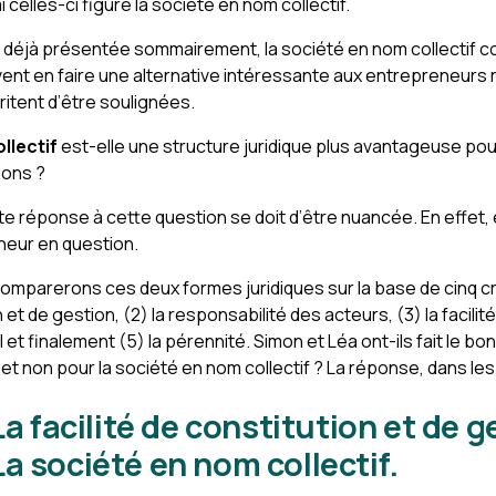
i celles-ci figure la société en nom collectif.
s déjà présentée sommairement, la société en nom collectif 
vent en faire une alternative intéressante aux entrepreneurs 
ritent d’être soulignées.
llectif
est-elle une structure juridique plus avantageuse po
ions ?
 réponse à cette question se doit d’être nuancée. En effet, e
neur en question.
omparerons ces deux formes juridiques sur la base de cinq crit
n et de gestion, (2) la responsabilité des acteurs, (3) la facilit
l et finalement (5) la pérennité. Simon et Léa ont-ils fait le b
 et non pour la société en nom collectif ? La réponse, dans le
La facilité de constitution et de g
a société en nom collectif.