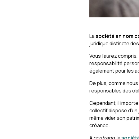
La
société en nom co
juridique distincte de
Vous l’aurez compris,
responsabilité person
également pour les a
De plus, comme nous v
responsables des obli
Cependant, il importe
collectif dispose d’un
même vider son patrim
créance.
A
contrario
, la
sociét