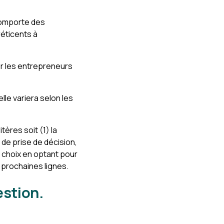
comporte des
réticents à
ur les entrepreneurs
lle variera selon les
ères soit (1) la
é de prise de décision,
on choix en optant pour
s prochaines lignes.
estion.