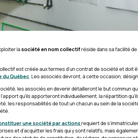
ploiter la
société en nom collectif
réside dans sa facilité de
llectif est créée aux termes d’un contrat de société et doit 
re du Québec
. Les associés devront, à cette occasion, dési
ociété, les associés en devenir détailleront le but commun qu
 l’apport qu’ils apporteront individuellement, la répartition qu’i
té, les responsabilités de tout un chacun au sein de la sociét
iété.
onstituer une société par actions
requiert de s’immatricule
rises et d’acquitter les frais qui y sont relatifs, mais égaleme